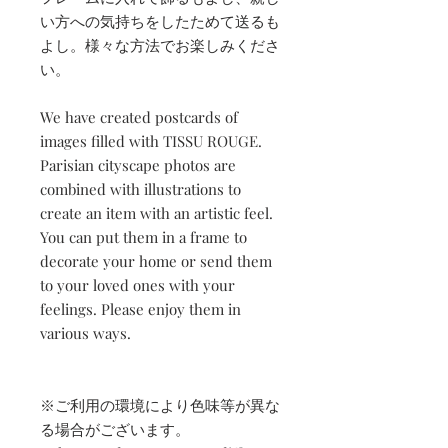
い方への気持ちをしたためて送るも
よし。様々な方法でお楽しみくださ
い。
We have created postcards of
images filled with TISSU ROUGE.
Parisian cityscape photos are
combined with illustrations to
create an item with an artistic feel.
You can put them in a frame to
decorate your home or send them
to your loved ones with your
feelings. Please enjoy them in
various ways.
※ご利用の環境により色味等が異な
る場合がございます。