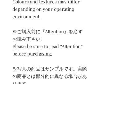
Colours and textures may differ
depending on your operating
environment.
※ご購入前に『Attention』を必ず
お読み下さい。
Please be sure to read “Attention”
before purchasing.
※写真の商品はサンプルです。実際
の商品とは部分的に異なる場合があ
ります。
All products photographed here
are samples. You may find slight
differences in actual products.
発送予定日 | Estimated
shipping date