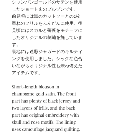
シャンパンゴールドのサテンを使用
したショート丈のブルゾンです。
前見頃には黒のカットソーとの2枚
重ねのフリルをふんだんに使用、後
見頃にはスカルと薔薇をモチーフに
したオリジナルの刺繍を施していま
す。
裏地には迷彩ジャガードのキルティ
ングを使用しました。シックな色合
いながらオリジナル性も兼ね備えた
アイテムです。
Short-length blouson in
champagne gold satin.
The front
part has plenty of black jersey and
two layers of frills, and the back
part has original embroidery with
skull and rose motifs.
The lining
uses camouflage jacquard quilting.