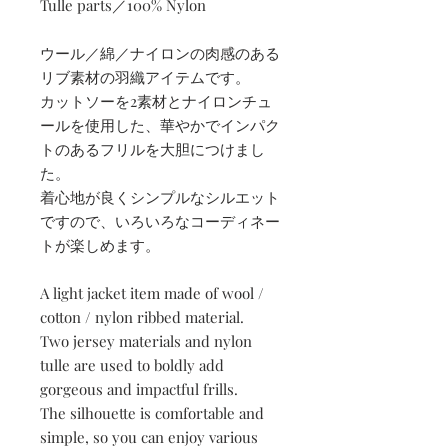
Tulle parts／100% Nylon
ウール／綿／ナイロンの肉感のある
リブ素材の羽織アイテムです。
カットソーを2素材とナイロンチュ
ールを使用した、華やかでインパク
トのあるフリルを大胆につけまし
た。
着心地が良くシンプルなシルエット
ですので、いろいろなコーディネー
トが楽しめます。
A light jacket item made of wool /
cotton / nylon ribbed material.
Two jersey materials and nylon
tulle are used to boldly add
gorgeous and impactful frills.
The silhouette is comfortable and
simple, so you can enjoy various