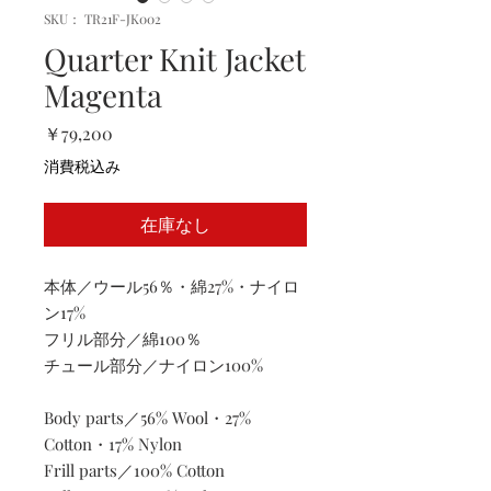
SKU： TR21F-JK002
Quarter Knit Jacket
Magenta
価
￥79,200
格
消費税込み
在庫なし
本体／ウール56％・綿27%・ナイロ
ン17%
フリル部分／綿100％
チュール部分／ナイロン100%
Body parts／56% Wool・27%
Cotton・17% Nylon
Frill parts／100% Cotton