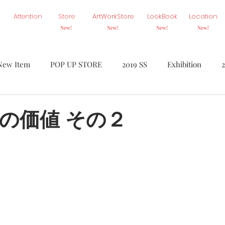
Attention
Store
ArtWorkStore
LookBook
Location
New!
New!
New!
New!
New Item
POP UP STORE
2019 SS
Exhibition
Homme
Ambiance
BASE
ETC.
On Air
SA
の価値 その２