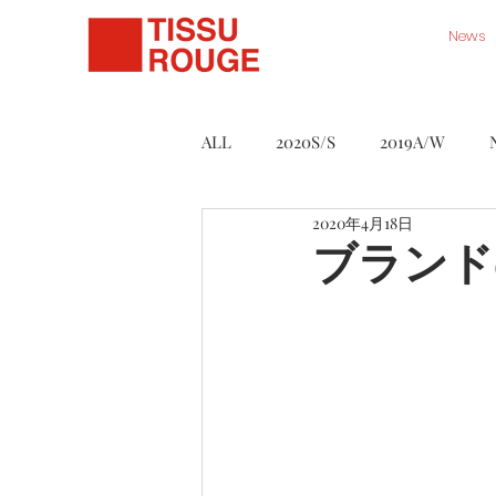
News
ALL
2020S/S
2019A/W
2020年4月18日
Série Noire
Accessory
ブランド
ART WORK STORE
2021S/S