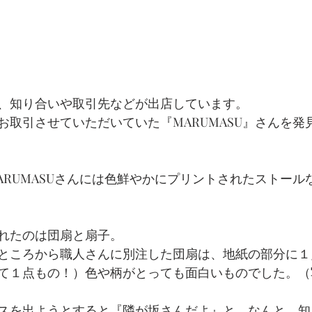
、知り合いや取引先などが出店しています。
お取引させていただいていた『MARUMASU』さんを発
ARUMASUさんには色鮮やかにプリントされたストール
れたのは団扇と扇子。
ところから職人さんに別注した団扇は、地紙の部分に１
て１点もの！）色や柄がとっても面白いものでした。（
スを出ようとすると『隣が坂さんだよ』と。なんと、知