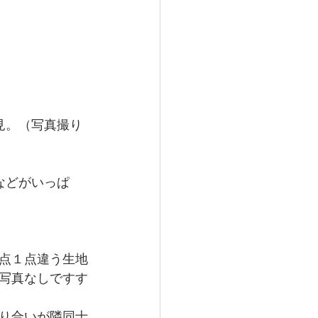
見。（写真撮り
などがいっぱ
点１点違う生地
写真なしですす
り合いが隣同士