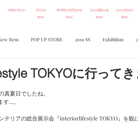
Attention
Store
ArtWorkStore
LookBook
Location
New!
New!
New!
New!
New Item
POP UP STORE
2019 SS
Exhibition
Homme
Ambiance
BASE
ETC.
On Air
SA
rlifestyle TOKYOに行っ
の真夏日でしたね。
ます…。
アの総合展示会『interiorlifestyle TOKYO』