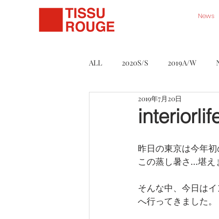
News
ALL
2020S/S
2019A/W
2019年7月20日
Série Noire
Accessory
interio
ART WORK STORE
2021S/S
昨日の東京は今年初
この蒸し暑さ…堪え
そんな中、今日はインテリ
へ行ってきました。