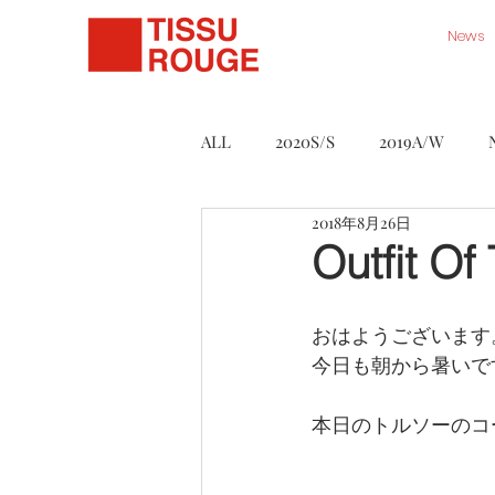
News
ALL
2020S/S
2019A/W
2018年8月26日
Série Noire
Accessory
Outfit Of
ART WORK STORE
2021S/S
おはようございます
今日も朝から暑いで
本日のトルソーのコ