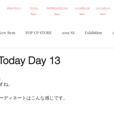
Attention
Store
ArtWorkStore
LookBook
Location
New!
New!
New!
New!
New Item
POP UP STORE
2019 SS
Exhibition
Homme
Ambiance
BASE
ETC.
On Air
SA
 Today Day 13
。
すね。
ーディネートはこんな感じです。