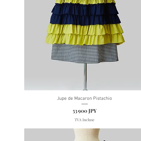
Jupe de Macaron Pistachio
Prix
53 900 JPY
TVA Incluse