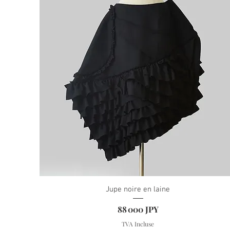
Jupe noire en laine
Prix
88 000 JPY
TVA Incluse