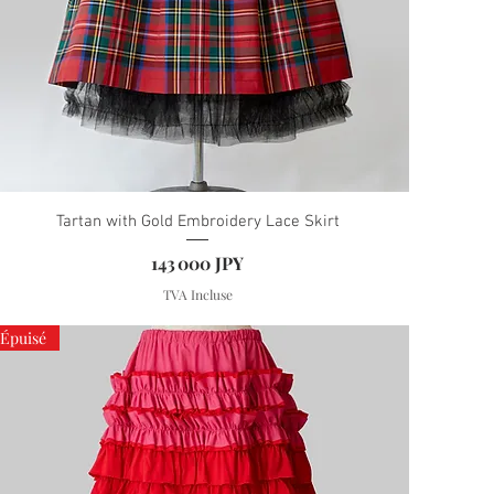
Tartan with Gold Embroidery Lace Skirt
Prix
143 000 JPY
TVA Incluse
Épuisé