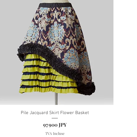
Pile Jacquard Skirt Flower Basket
Prix
97 900 JPY
TVA Incluse