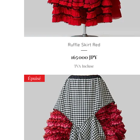
Ruffle Skirt Red
Prix
165 000 JPY
TVA Incluse
Épuisé