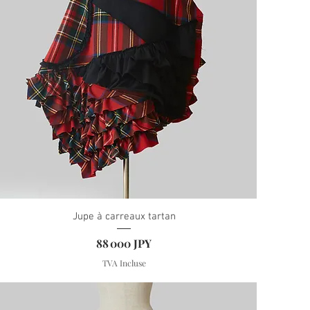
Jupe à carreaux tartan
Prix
88 000 JPY
TVA Incluse