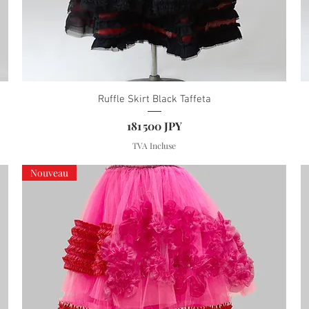
Ruffle Skirt Black Taffeta
Prix
181 500 JPY
TVA Incluse
Nouveau