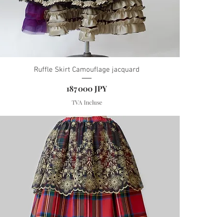
Ruffle Skirt Camouflage jacquard
Prix
187 000 JPY
TVA Incluse