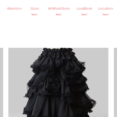
Attention
Store
ArtWorkStore
LookBook
Location
New!
New!
New!
New!