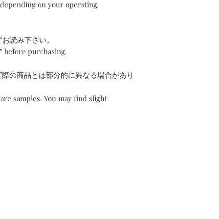
 depending on your operating
必ずお読み下さい。
n” before purchasing.
実際の商品とは部分的に異なる場合があり
are samples. You may find slight
About TISSU ROUGE
Store Policy(JP)
Shipping & Returns
FAQ