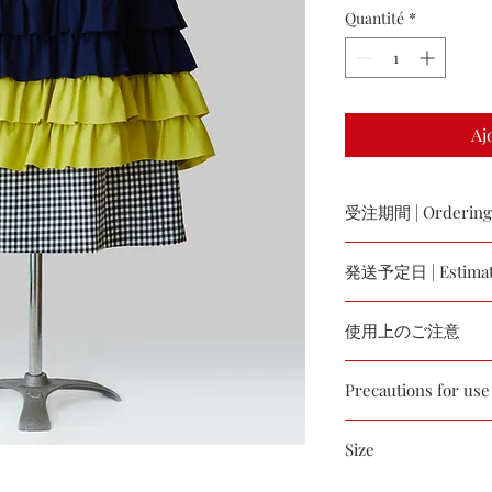
Quantité
*
Aj
受注期間 | Ordering 
毎月15日までと末日
発送予定日 | Estimate
Every month, until the
ordering period
受注期間締切日より
使用上のご注意
Approximately 45 days
entry period
デザイン性重視のた
Precautions for use
断ち切りの部分は
As we prioritize desig
Size
following conditions
ウェスト／Weist : 72