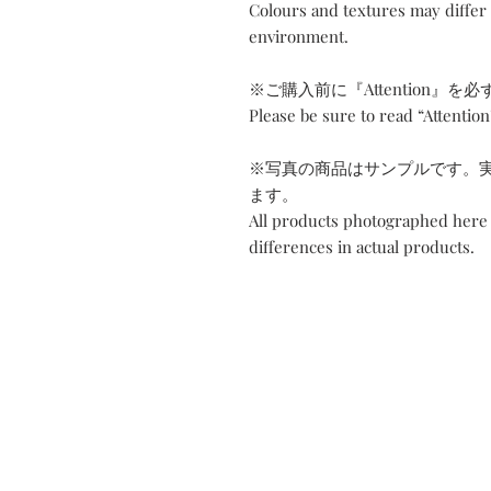
Colours and textures may differ
environment.
※ご購入前に『Attention』を
Please be sure to read “Attentio
※写真の商品はサンプルです。
ます。
All products photographed here 
differences in actual products.
Contact