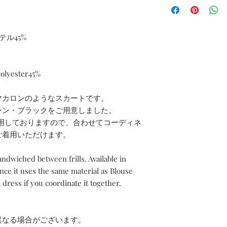
Unhemmed edges m
スカート丈／Skirt Leng
裾まわり／Girth of b
重量／Weight : 260g
ル45%
※若干の個体差があ
There are slight indi
lyester45%
マカロンのようなスカートです。
ーン・ブラックをご用意しました。
同素材を使用しておりますので、合わせてコーディネ
ご着用いただけます。
sandwiched between frills.
Available in
ince it uses the same material as Blouse
 dress if you coordinate it together.
異なる場合がございます。