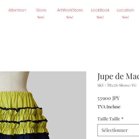
Attention
Store
ArtWorkStore
LookBook
Location
New!
New!
New!
New!
Jupe de Ma
SKU : TR22S-SK002-YG
Prix
53 900 JPY
TVA Incluse
Taille Taille
*
Sélectionner