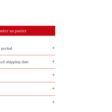
outer au panier
period
までが受注期間となります
d shipping date
 15th and the last day will be the
約４５日後
 after the closing date of the order
め、下記の点をご了承ください。
徐々にほつれが発生します。
n aesthetics, please note the
 which may occur.
cm