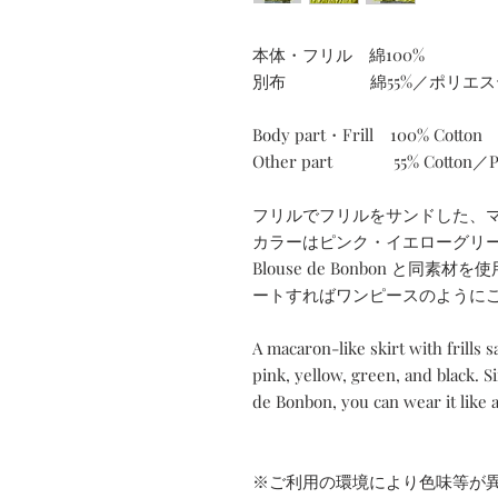
本体・フリル 綿100%
別布 綿55%／ポリエステ
Body part・Frill 100% Cotton
Other part 55% Cotton／Po
フリルでフリルをサンドした、
カラーはピンク・イエローグリ
Blouse de Bonbon と
ートすればワンピースのように
A macaron-like skirt with frills 
pink, yellow, green, and black.
S
de Bonbon, you can wear it like a
※ご利用の環境により色味等が