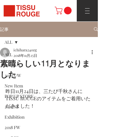
記事
ALL
ichihara240zg
ALL
2018年11月25日
素晴らしい11月となりま
2020S/S
した
2019A/W
New Item
昨日11月24日は、三たび千秋さんに
POP UP STORE
TISSU ROUGEのアイテムをご着用いた
だきました！
2019 SS
Exhibition
2018 FW