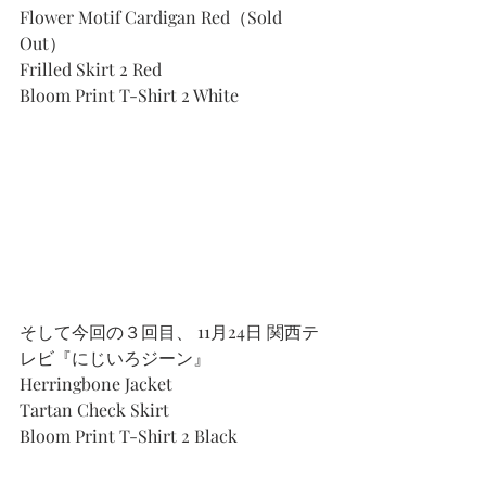
Flower Motif Cardigan Red（Sold 
Out）
Frilled Skirt 2 Red
Bloom Print T-Shirt 2 White
そして今回の３回目、 11月24日 関西テ
レビ『にじいろジーン』
Herringbone Jacket
Tartan Check Skirt
Bloom Print T-Shirt 2 Black