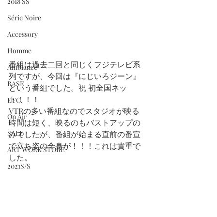
2018 SS
Série Noire
Accessory
Homme
番組は過去二回と同じくフジテレビ系
Ambiance
列ですが、今回は『にじいろジーン』
BASE
という番組でした。祝 初全国ネッ
ト！！！ 
ETC.
VTRの多い番組なのでスタジオが映る
On Air
時間は短く、映るのもバストアップの
SALE
みでしたが、番組が始まる直前の番宣
で立ち姿の全身が！！！これは貴重で
ART WORK STORE
した。
2021S/S