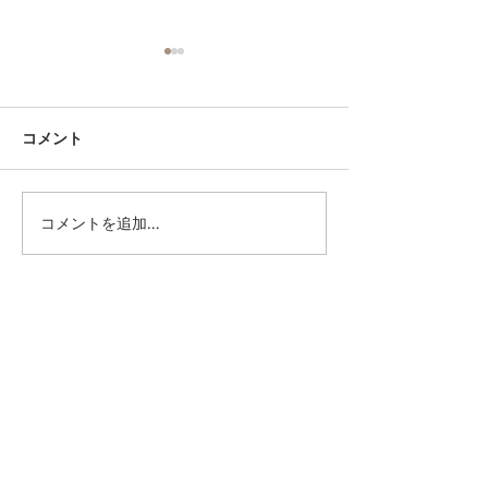
コメント
コメントを追加…
北村 環 氏の作品がテレビ
2019S/S inex
で紹介されました！
今月まで！