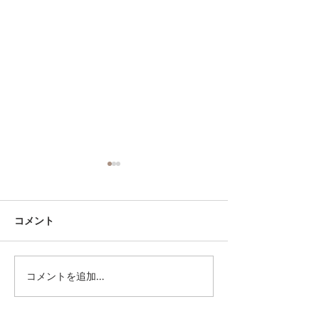
コメント
本日最終日‼️
コメントを追加…
POP-UP STORE 
DAYS‼️