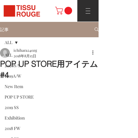
記事
ALL
ichihara240zg
ALL
2018年8月15日
POP UP STORE用アイテム
2020S/S
#4
2019A/W
New Item
POP UP STORE
2019 SS
Exhibition
2018 FW