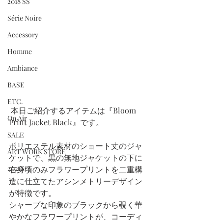
2018 SS
Série Noire
Accessory
Homme
Ambiance
BASE
ETC.
 本日ご紹介するアイテムは『Bloom 
On Air
Print Jacket Black』です。
SALE
ポリエステル素材のショート丈のジャ
ART WORK STORE
ケットで、黒の無地ジャケットの下に
2021S/S
右身頃のみフラワープリントを二重構
造に仕立てたアシンメトリーデザイン
が特徴です。
シャープな印象のブラックから覗く華
やかなフラワープリントが、コーディ