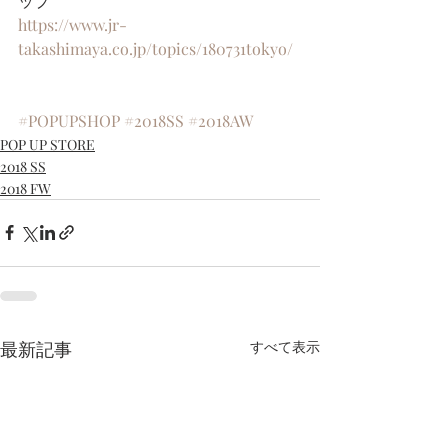
ップ
https://www.jr-
takashimaya.co.jp/topics/180731tokyo/
#POPUPSHOP
#2018SS
#2018AW
POP UP STORE
2018 SS
2018 FW
最新記事
すべて表示