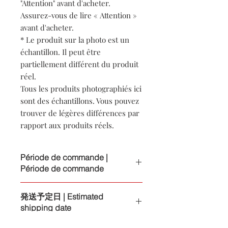
"Attention" avant d'acheter.
Assurez-vous de lire « Attention »
avant d'acheter.
* Le produit sur la photo est un
échantillon. Il peut être
partiellement différent du produit
réel.
Tous les produits photographiés ici
sont des échantillons. Vous pouvez
trouver de légères différences par
rapport aux produits réels.
Période de commande |
Période de commande
Le délai de commande s'étend jusqu'au
発送予定日 | Estimated
15 et le dernier jour de chaque mois.
shipping date
Chaque mois, jusqu'au 15 et le dernier
jour sera la période de commande
Environ 45 jours après la date limite de