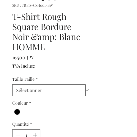
SKU : TR19S-CSH001-BW
T-Shirt Rough
Square Bordure
Noir &amp; Blanc
HOMME
Prix
16 500 JPY
TVA Incluse
Taille Taille
*
Couleur
*
Quantité
*