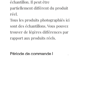
échantillon. Il peut être
partiellement différent du produit
réel.
Tous les produits photographiés ici
sont des échantillons. Vous pouvez
trouver de légères différences par
rapport aux produits réels.
Période de commande |
Période de commande
Le délai de commande s'étend jusqu'au
発送予定日 | Estimated
15 et le dernier jour de chaque mois.
shipping date
Chaque mois, jusqu'au 15 et le dernier
jour sera la période de commande
Environ 45 jours après la date limite de
Précautions d&#39;emploi
commande
Environ 45 jours après la date de
Veuillez noter les points suivants en
clôture de la période de saisie des
Précautions d&#39;emploi
raison de l'accent mis sur le design.
commandes