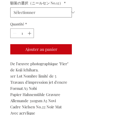
額装の選択（ニールセン N0.12）
*
Quantité
*
Ajouter au panier
De l'œuvre photographique "Fier"
de Koji Ichihara.
1er Lot Nombre limité de 5
Travaux d'impression jet d'encre
Format A3 Nobi
Papier Hahnemühle Gravure
Allemande 310gsm A3 Novi
Cadre Nielsen No.22 Noir Mat
Avec acrylique