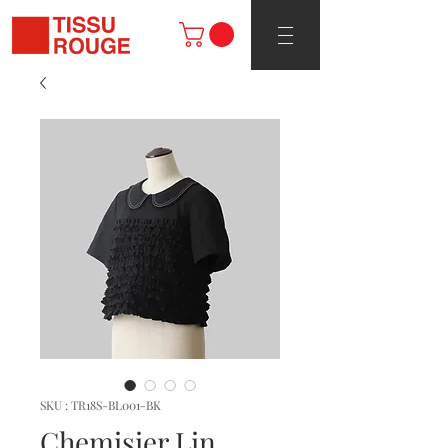
SKU : TR18S-BL001-BK
Chemisier Lin