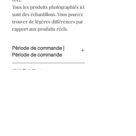
Tous les produits photographiés ici
sont des échantillons. Vous pouvez
trouver de légères différences par
rapport aux produits réels.
Période de commande |
Période de commande
Le délai de commande s'étend jusqu'au
発送予定日 | Estimated
15 et le dernier jour de chaque mois.
shipping date
Chaque mois, jusqu'au 15 et le dernier
jour sera la période de commande
Environ 45 jours après la date limite de
Précautions d&#39;emploi
commande
Environ 45 jours après la date de
Veuillez noter les points suivants en
clôture de la période de saisie des
Précautions d&#39;emploi
raison de l'accent mis sur le design.
commandes
La partie coupée s'effiloche
Comme nous accordons la priorité à
progressivement.
Taille Taille
l'esthétique du design, veuillez noter
Un transfert de couleur peut se
les conditions suivantes qui peuvent se