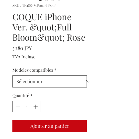
SKU : TR18S-MP001-IP8-P
COQUE iPhone
Ver. &quot;Full
Bloom&quot; Rose
Prix
5 280 JPY
TVA Incluse
Modèles compatibles
*
Quantité
*
Ajouter au panier