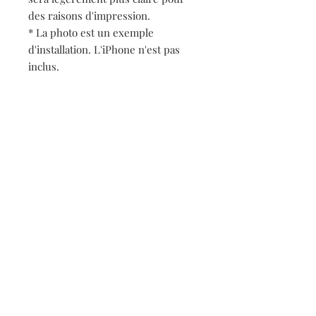
des raisons d'impression.
* La photo est un exemple
d'installation. L'iPhone n'est pas
inclus.
* Le produit sur la photo est un
échantillon. Il peut être
partiellement différent du produit
réel.
Heure de livraison
Prévu pour être expédié dans environ
10 jours à compter de la date de
commande
Contact
FAQ