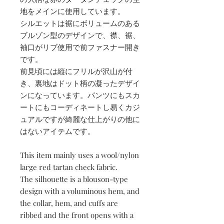
地をメインに使用しています。
シルエットは裾にボリュームのある
ブルゾン型のデザインで、襟、裾、
袖口がリブ使用で前ファスナー開き
です。
前見頃には縦にフリルが沢山が付
き、裏地はドット柄の凝ったデザイ
ンになっています。パンツにもスカ
ートにもコーディネートし易くカジ
ュアルですが綺麗な仕上がりの他に
はないアイテムです。
This item mainly uses a wool/nylon
large red tartan check fabric.
The silhouette is a blouson-type
design with a voluminous hem, and
the collar, hem, and cuffs are
ribbed and the front opens with a