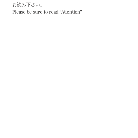
お読み下さい。
Please be sure to read “Attention”
before purchasing.
※写真の商品はサンプルです。実際
の商品とは部分的に異なる場合があ
ります。
All products photographed here
are samples. You may find slight
differences in actual products.
受注期間 | Ordering period
毎月15日までと末日までが受注期間と
発送予定日 | Estimated
なります
shipping date
Every month, until the 15th and the last
day will be the ordering period
受注期間締切日より約３０日後
使用上のご注意
Approximately 30 days after the