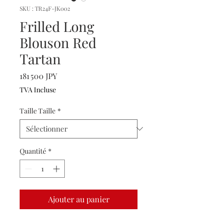
SKU : TR24F-JK002
Frilled Long
Blouson Red
Tartan
Prix
181 500 JPY
TVA Incluse
Taille Taille
*
Quantité
*
Ajouter au panier