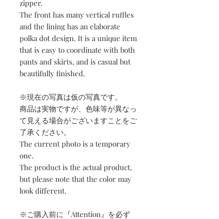
zipper.
The front has many vertical ruffles
and the lining has an elaborate
polka dot design. It is a unique item
that is easy to coordinate with both
pants and skirts, and is casual but
beautifully finished.
※現在の写真は仮の写真です。
商品は実物ですが、色味等が異なっ
て見える場合がございますことをご
了承ください。
The current photo is a temporary
one.
The product is the actual product,
but please note that the color may
look different.
※ご購入前に『Attention』を必ず