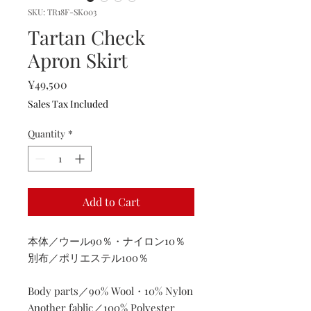
SKU: TR18F-SK003
Tartan Check
Apron Skirt
Price
¥49,500
Sales Tax Included
Quantity
*
Add to Cart
本体／ウール90％・ナイロン10％
別布／ポリエステル100％
Body parts／90% Wool・10% Nylon
Another fablic／100% Polyester