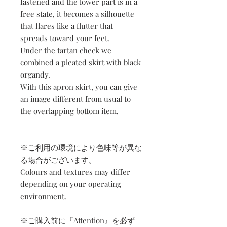
fastened and the lower part is in a
free state, it becomes a silhouette
that flares like a flutter that
spreads toward your feet.
Under the tartan check we
combined a pleated skirt with black
organdy.
With this apron skirt, you can give
an image different from usual to
the overlapping bottom item.
※ご利用の環境により色味等が異な
る場合がございます。
Colours and textures may differ
depending on your operating
environment.
※ご購入前に『Attention』を必ず