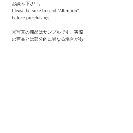
お読み下さい。
Please be sure to read “Attention”
before purchasing.
※写真の商品はサンプルです。実際
の商品とは部分的に異なる場合があ
ります。
All products photographed here
are samples. You may find slight
differences in actual products.
発送予定日 | Estimated
shipping date
受注期間締切日より約４５日後
使用上のご注意
Approximately 45 days after the
closing date of the order entry period
デザイン性重視のため、下記の点をご
Precautions for use
了承ください。