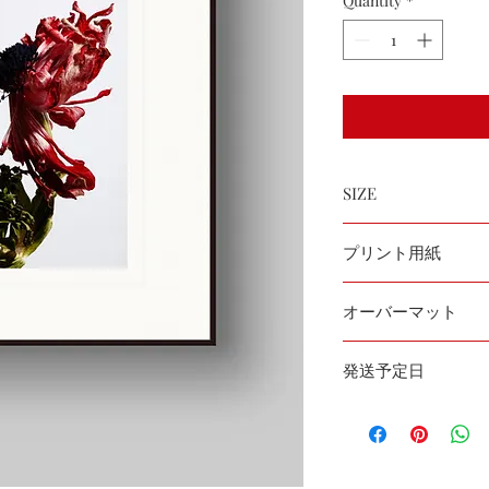
Quantity
*
SIZE
用紙サイズ：A3ノビ
プリント用紙
プリントサイズ：396 x
Hahnemühle Matt Fin
オーバーマット
国産無酸マット
発送予定日
受注後７〜１０日以