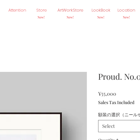
Attention
Store
ArtWorkStore
LookBook
Location
New!
New!
New!
New!
Proud. No.
Price
¥55,000
Sales Tax Included
額装の選択（ニールセン
Select