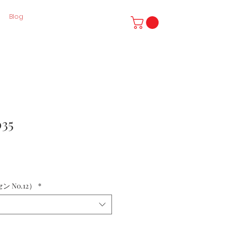
Blog
035
 N0.12）
*