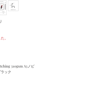
り
した。
ing 310gsm A3ノビ
ブラック