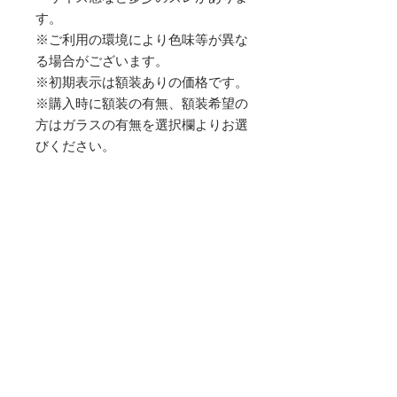
す。
※ご利用の環境により色味等が異な
る場合がございます。
※初期表示は額装ありの価格です。
※購入時に額装の有無、額装希望の
方はガラスの有無を選択欄よりお選
びください。
SIZE
用紙サイズ：A3ノビ
プリント用紙
プリントサイズ：396 x 264mm
Hahnemühle Matt FineArt German
オーバーマット
Etching 310gsm
国産無酸マット
発送予定日
受注後７〜１０日以内に発送