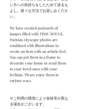
い方への気持ちをしたためて送るも
よし。様々な方法でお楽しみくださ
い。
We have created postcards of
images filled with TISSU ROUGE.
Parisian cityscape photos are
combined with illustrations to
create an item with an artistic feel.
You can put them in a frame to
decorate your home or send them
to your loved ones with your
feelings. Please enjoy them in
various ways.
※ご利用の環境により色味等が異な
る場合がございます。