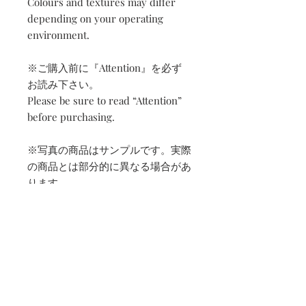
Colours and textures may differ
depending on your operating
environment.
※ご購入前に『Attention』を必ず
お読み下さい。
Please be sure to read “Attention”
before purchasing.
※写真の商品はサンプルです。実際
の商品とは部分的に異なる場合があ
ります。
All products photographed here
are samples. You may find slight
differences in actual products.
発送予定日 | Estimated
shipping date