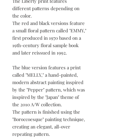
The Liberty print features
different patterns depending on
the color.
The red and black versions feature
a small floral pattern called "EMMY,"
first produced in 1970 based on a
19th-century floral sample book
and later reissued in 1992.
The blue version features a print
called "MELLY," a hand-painted,
modern abstract painting inspired
by the "Pepper" pattern, which was
inspired by the "Japan" theme of
the 2010 A/W collection.
The pattern is finished using the
"Boroccoesque" painting technique,
creating an elegant, all-over
repeating pattern.