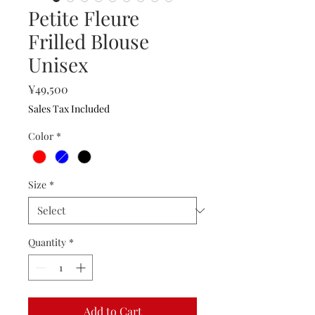
Petite Fleure
Frilled Blouse
Unisex
Price
¥49,500
Sales Tax Included
Color
*
Size
*
Quantity
*
Add to Cart