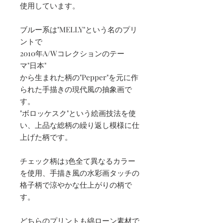
使用しています。
ブルー系は"MELLY"という名のプリ
ントで
2010年A/Wコレクションのテー
マ"日本"
から生まれた柄の"Pepper"を元に作
られた手描きの現代風の抽象画で
す。
"ボロッケスク"という絵画技法を使
い、上品な総柄の繰り返し模様に仕
上げた柄です。
チェック柄は3色全て異なるカラー
を使用、手描き風の水彩画タッチの
格子柄で涼やかな仕上がりの柄で
す。
どちらのプリントも綿ローン素材で