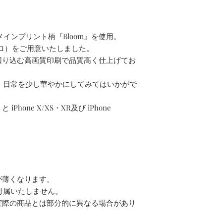
。
ionのメインプリント柄『Bloom』を使用。
ノクロ）をご用意いたしました。
回り込む高画質印刷で品質高く仕上げてお
CASEで、日常を少し華やかにしてみてはいかがで
 iPhone X/XS・XR及び iPhone
が薄くなります。
は付属いたしません。
実際の商品とは部分的に異なる場合があり