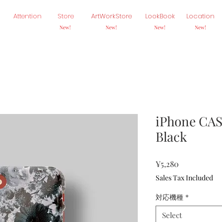
Attention
Store
ArtWorkStore
LookBook
Location
New!
New!
New!
New!
iPhone CAS
Black
Price
¥5,280
Sales Tax Included
対応機種
*
Select