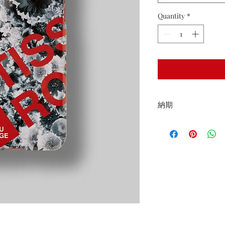
Quantity
*
納期
受注日より約１０日