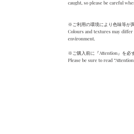
caught, so please be careful whe
※ご利用の環境により色味等が
Colours and textures may differ
environment.
※ご購入前に『Attention』を
Please be sure to read “Attentio
Contact