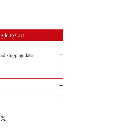
Add to Cart
d shipping date
after the order date
め、下記の点をご了承ください。
で裁ち落とし部分が引っ掛かりや
n aesthetics, please note the
の際にはご注意ください。
 which may occur.
イクリーニングにてお願いしま
cm
 hard, the bleed part is easy to get
り洗剤のご使用は絶対に避けてく
th : 82cm
be careful when wearing it.
erence : 300cm
when washing.