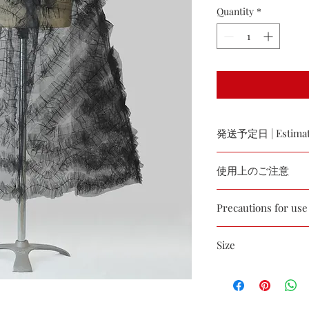
Quantity
*
発送予定日 | Estimate
受注日より約５日後
使用上のご注意
Approximately 5 days 
デザイン性重視のた
Precautions for use
生地が固めですの
As we prioritize desig
すいため、ご着用
Size
following conditions
洗濯の際にはドラ
す。
ウェスト／Weist : 71
Since the fabric is
漂白剤・蛍光剤入
スカート丈／Skirt Leng
caught, so please 
ださい。
裾まわり／Hem circumf
Please dry clean 