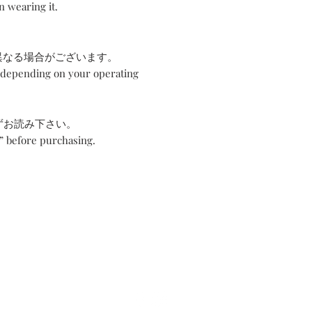
n wearing it.
異なる場合がございます。
 depending on your operating
必ずお読み下さい。
n” before purchasing.
About TISSU ROUGE
Store Policy(JP)
Shipping & Returns
FAQ