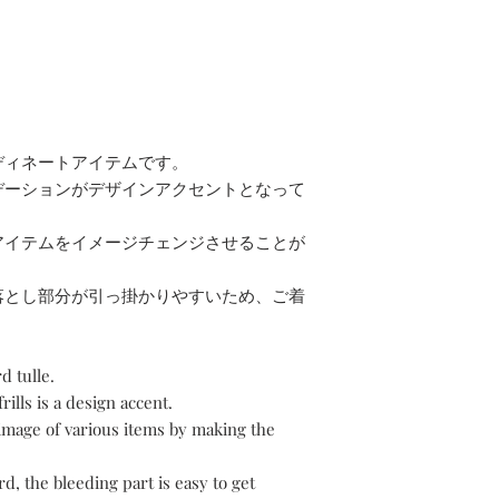
アイロンがけの際
重量／Weight : 120g
Never use detergen
agents.
※若干の個体差があ
Be sure to apply a
There are slight indi
ディネートアイテムです。
デーションがデザインアクセントとなって
アイテムをイメージチェンジさせることが
落とし部分が引っ掛かりやすいため、ご着
d tulle.
ills is a design accent.
 image of various items by making the
ard, the bleeding part is easy to get