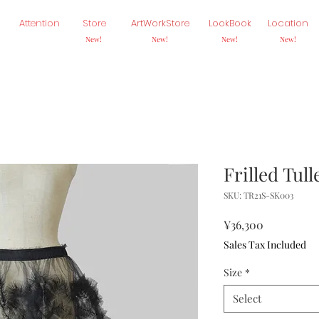
Attention
Store
ArtWorkStore
LookBook
Location
New!
New!
New!
New!
Frilled Tull
SKU: TR21S-SK003
Price
¥36,300
Sales Tax Included
Size
*
Select